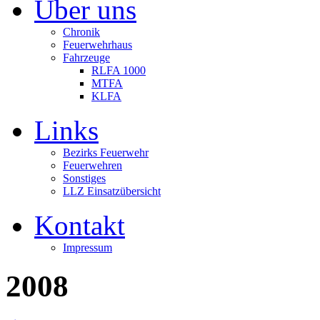
Über uns
Chronik
Feuerwehrhaus
Fahrzeuge
RLFA 1000
MTFA
KLFA
Links
Bezirks Feuerwehr
Feuerwehren
Sonstiges
LLZ Einsatzübersicht
Kontakt
Impressum
2008