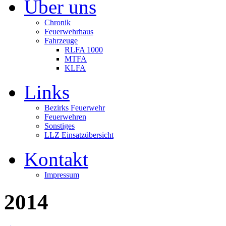
Über uns
Chronik
Feuerwehrhaus
Fahrzeuge
RLFA 1000
MTFA
KLFA
Links
Bezirks Feuerwehr
Feuerwehren
Sonstiges
LLZ Einsatzübersicht
Kontakt
Impressum
2014