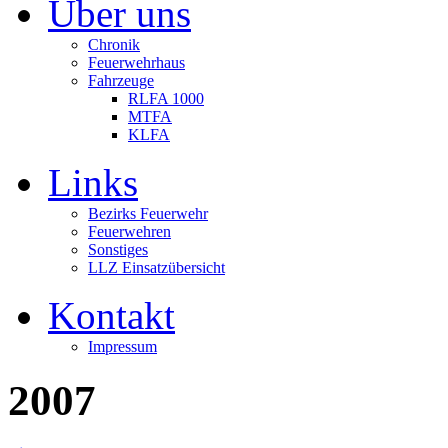
Über uns
Chronik
Feuerwehrhaus
Fahrzeuge
RLFA 1000
MTFA
KLFA
Links
Bezirks Feuerwehr
Feuerwehren
Sonstiges
LLZ Einsatzübersicht
Kontakt
Impressum
2007