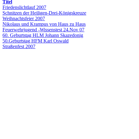
Titel
Friedenslichtlauf 2007
Schnitzen der Heiligen-Drei-Königskreuze
Weihnachtsfeier 2007
Nikolaus und Krampus von Haus zu Haus
Feuerwehrjugend -Wissenstest 24.Nov 07
60. Geburtstag HLM Johann Skazedonig
50.Geburtstag HFM Karl Oswald
Straßenfest 2007