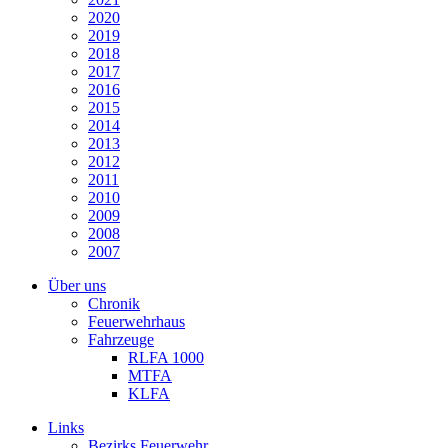
2020
2019
2018
2017
2016
2015
2014
2013
2012
2011
2010
2009
2008
2007
Über uns
Chronik
Feuerwehrhaus
Fahrzeuge
RLFA 1000
MTFA
KLFA
Links
Bezirks Feuerwehr