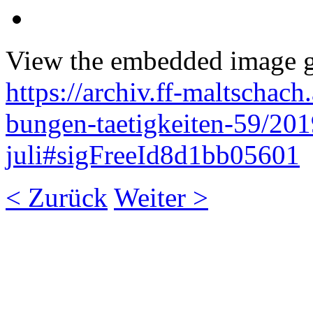
View the embedded image ga
https://archiv.ff-maltschach
bungen-taetigkeiten-59/20
juli#sigFreeId8d1bb05601
< Zurück
Weiter >